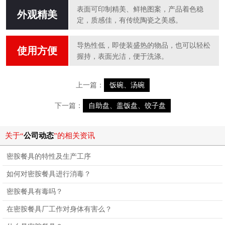
表面可印制精美、鲜艳图案，产品着色稳
外观精美
定，质感佳，有传统陶瓷之美感。
导热性低，即使装盛热的物品，也可以轻松
使用方便
握持，表面光洁，便于洗涤。
上一篇：
饭碗、汤碗
下一篇：
自助盘、盖饭盘、饺子盘
关于“
公司动态
”的相关资讯
密胺餐具的特性及生产工序
如何对密胺餐具进行消毒？
密胺餐具有毒吗？
在密胺餐具厂工作对身体有害么？