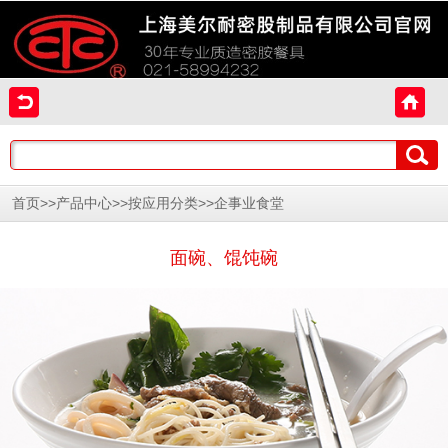
>>
>>
>>
首页
产品中心
按应用分类
企事业食堂
面碗、馄饨碗