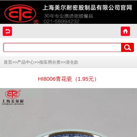
>>
>>
>>
首页
产品中心
按应用分类
清仓款
HI8006青花瓷（1.95元）